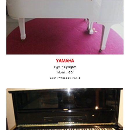
YAMAHA
Type : Uprights
Model : G.5
Color : White Size : 6.3 Ft.