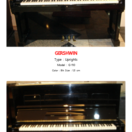
GERSHWIN
Type : Uprights
Model : G-110
Color : Blk Size : 121 cm