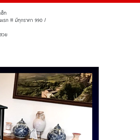
เซ็ท
อนแรก !!! มีทุกราคา 990 /
พสวย