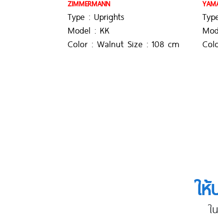
ZIMMERMANN
YAM
Type : Uprights
Type
Model : KK
Mod
Color : Walnut Size : 108 cm
Colo
ให้
ใ